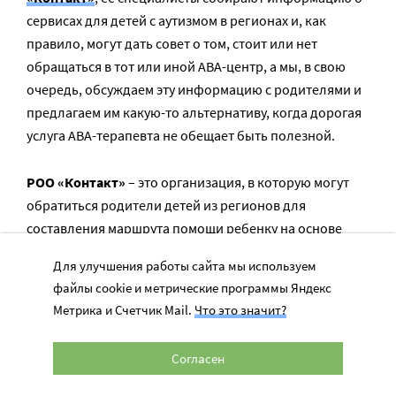
сервисах для детей с аутизмом в регионах и, как
правило, могут дать совет о том, стоит или нет
обращаться в тот или иной АВА-центр, а мы, в свою
очередь, обсуждаем эту информацию с родителями и
предлагаем им какую-то альтернативу, когда дорогая
услуга АВА-терапевта не обещает быть полезной.
РОО «Контакт»
– это организация, в которую могут
обратиться родители детей из регионов для
составления маршрута помощи ребенку на основе
имеющихся в конкретном городе центров,
Для улучшения работы сайта мы используем
государственных и частных, которые работают с
файлы cookie и метрические программы Яндекс
аутизмом. В Москве же они сами предоставляют
Метрика и Счетчик Mail.
Что это значит?
помощь детям с аутизмом, причем бесплатно.
Согласен
Помимо сбора денег, мы стараемся помочь нашим
подопечным информационно. У нас есть списки