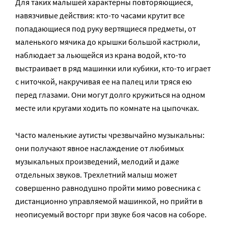
Для таких малышей характерны повторяющиеся,
навязчивые действия: кто-то часами крутит все
попадающиеся под руку вертящиеся предметы, от
маленького мячика до крышки большой кастрюли,
наблюдает за льющейся из крана водой, кто-то
выстраивает в ряд машинки или кубики, кто-то играет
с ниточкой, накручивая ее на палец или тряся ею
перед глазами. Они могут долго кружиться на одном
месте или кругами ходить по комнате на цыпочках.
Часто маленькие аутисты чрезвычайно музыкальны:
они получают явное наслаждение от любимых
музыкальных произведений, мелодий и даже
отдельных звуков. Трехлетний малыш может
совершенно равнодушно пройти мимо ровесника с
дистанционно управляемой машинкой, но прийти в
неописуемый восторг при звуке боя часов на соборе.