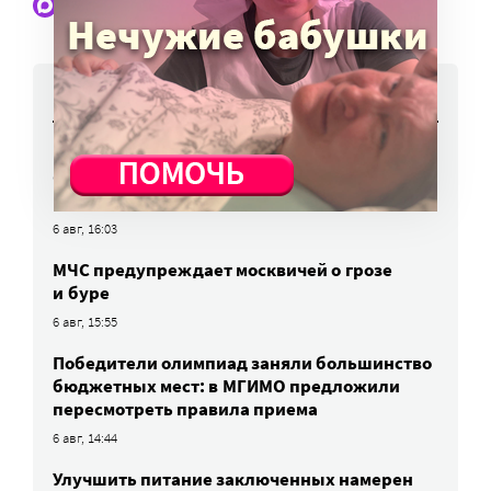
Наши статьи и новости в Max. Подпишитесь
НОВОСТИ
Работы фотографов портала
«Милосердие.ru» представят на выставке
в Переславле-Залесском
6 авг, 16:03
МЧС предупреждает москвичей о грозе
и буре
6 авг, 15:55
Победители олимпиад заняли большинство
бюджетных мест: в МГИМО предложили
пересмотреть правила приема
6 авг, 14:44
Улучшить питание заключенных намерен