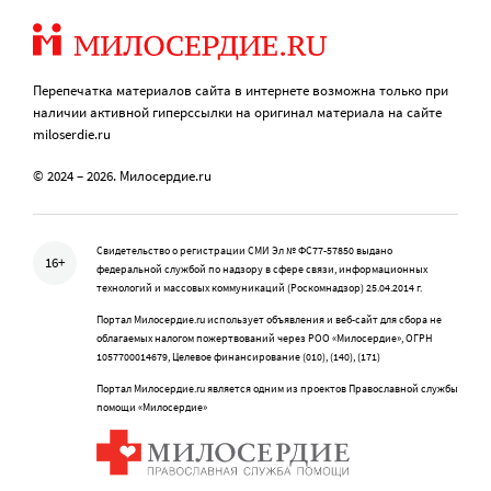
Перепечатка материалов сайта в интернете возможна только при
наличии активной гиперссылки на оригинал материала на сайте
miloserdie.ru
© 2024 – 2026. Милосердие.ru
Свидетельство о регистрации СМИ Эл № ФС77-57850 выдано
16+
федеральной службой по надзору в сфере связи, информационных
технологий и массовых коммуникаций (Роскомнадзор) 25.04.2014 г.
Портал Милосердие.ru использует объявления и веб-сайт для сбора не
облагаемых налогом пожертвований через РОО «Милосердие», ОГРН
1057700014679, Целевое финансирование (010), (140), (171)
Портал Милосердие.ru является одним из проектов Православной службы
помощи «Милосердие»