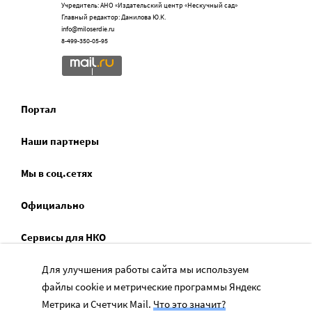
Учредитель: АНО «Издательский центр «Нескучный сад»
Главный редактор: Данилова Ю.К.
info@miloserdie.ru
8-499-350-05-95
Портал
Наши партнеры
Мы в соц.сетях
Официально
Сервисы для НКО
Спецпроекты
Для улучшения работы сайта мы используем
файлы cookie и метрические программы Яндекс
Социальное служение
Метрика и Счетчик Mail.
Что это значит?