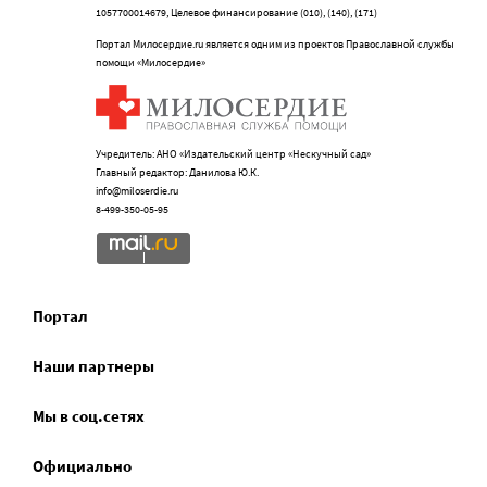
1057700014679, Целевое финансирование (010), (140), (171)
Портал Милосердие.ru является одним из проектов Православной службы
помощи «Милосердие»
Учредитель: АНО «Издательский центр «Нескучный сад»
Главный редактор: Данилова Ю.К.
info@miloserdie.ru
8-499-350-05-95
Портал
Наши партнеры
Мы в соц.сетях
Официально