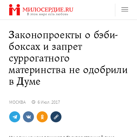
Перейти
к
содержанию
Законопроекты о бэби-
боксах и запрет
суррогатного
материнства не одобрили
в Думе
МОСКВА
6 Июл. 2017