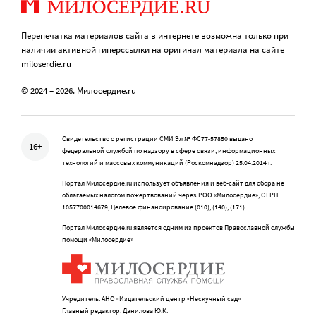
Перепечатка материалов сайта в интернете возможна только при
наличии активной гиперссылки на оригинал материала на сайте
miloserdie.ru
© 2024 – 2026. Милосердие.ru
Свидетельство о регистрации СМИ Эл № ФС77-57850 выдано
16+
федеральной службой по надзору в сфере связи, информационных
технологий и массовых коммуникаций (Роскомнадзор) 25.04.2014 г.
Портал Милосердие.ru использует объявления и веб-сайт для сбора не
облагаемых налогом пожертвований через РОО «Милосердие», ОГРН
1057700014679, Целевое финансирование (010), (140), (171)
Портал Милосердие.ru является одним из проектов Православной службы
помощи «Милосердие»
Учредитель: АНО «Издательский центр «Нескучный сад»
Главный редактор: Данилова Ю.К.