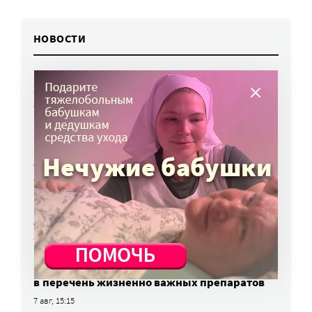
НОВОСТИ
Вторая волна клещей ожидается в конце
августа — начале сентября
7 авг, 19:25
Родных, которые могут взять ребенка
из проблемной семьи, предлагают искать
с полицией
7 авг, 17:06
Родителей детей-инвалидов просят пройти
опрос о трудоустройстве
7 авг, 15:34
«Энхерту» от рака груди включили
в перечень жизненно важных препаратов
7 авг, 15:15