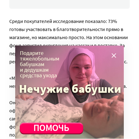
Среди покупателей исследование показало: 73%
готовы участвовать в благотворительности прямо в
магазине, но максимально просто. На этом основании
фонд запустил округления на кассах и в доставке. За
первый месяц после старта 4,5% пользователей
регулярных онлайн-доставок подписались на сервис.
«Медианное пожертвование — 50 рублей. Это
немного, но это работает», — сказала Скоробогатова.
Она добавила, что фокус-группы помогли изменить
оформление рекламных плакатов на кассах
самообслуживания: иллюстрации заменили на
фотографии реальных людей. «У нас не
подтвердилась гипотеза, что информация должна