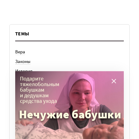
ТЕМЫ
Вера
Законы
История
Колонки
Кто есть кто
Личный опыт
Медицина
Ноу-хау
Общество
Отдых