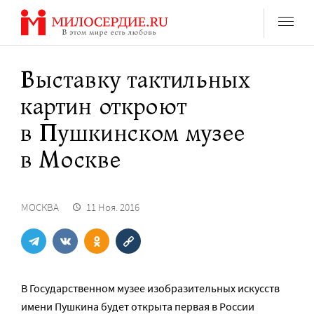
Перейти
к
содержанию
Выставку тактильных
картин откроют
в Пушкинском музее
в Москве
МОСКВА
11 Ноя. 2016
В Государственном музее изобразительных искусств
имени Пушкина будет открыта первая в России