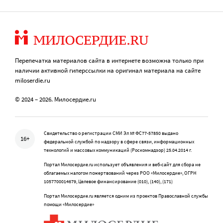
Перепечатка материалов сайта в интернете возможна только при
наличии активной гиперссылки на оригинал материала на сайте
miloserdie.ru
© 2024 – 2026. Милосердие.ru
Свидетельство о регистрации СМИ Эл № ФС77-57850 выдано
16+
федеральной службой по надзору в сфере связи, информационных
технологий и массовых коммуникаций (Роскомнадзор) 25.04.2014 г.
Портал Милосердие.ru использует объявления и веб-сайт для сбора не
облагаемых налогом пожертвований через РОО «Милосердие», ОГРН
1057700014679, Целевое финансирование (010), (140), (171)
Портал Милосердие.ru является одним из проектов Православной службы
помощи «Милосердие»