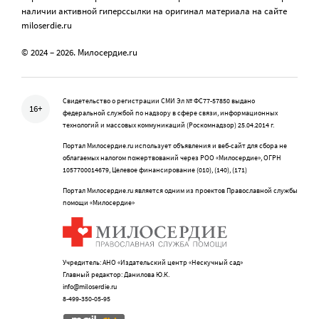
наличии активной гиперссылки на оригинал материала на сайте
miloserdie.ru
© 2024 – 2026. Милосердие.ru
Свидетельство о регистрации СМИ Эл № ФС77-57850 выдано
16+
федеральной службой по надзору в сфере связи, информационных
технологий и массовых коммуникаций (Роскомнадзор) 25.04.2014 г.
Портал Милосердие.ru использует объявления и веб-сайт для сбора не
облагаемых налогом пожертвований через РОО «Милосердие», ОГРН
1057700014679, Целевое финансирование (010), (140), (171)
Портал Милосердие.ru является одним из проектов Православной службы
помощи «Милосердие»
Учредитель: АНО «Издательский центр «Нескучный сад»
Главный редактор: Данилова Ю.К.
info@miloserdie.ru
8-499-350-05-95