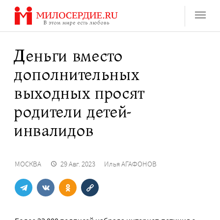
Перейти
к
содержанию
Деньги вместо
дополнительных
выходных просят
родители детей-
инвалидов
МОСКВА
29 Авг. 2023
Илья АГАФОНОВ