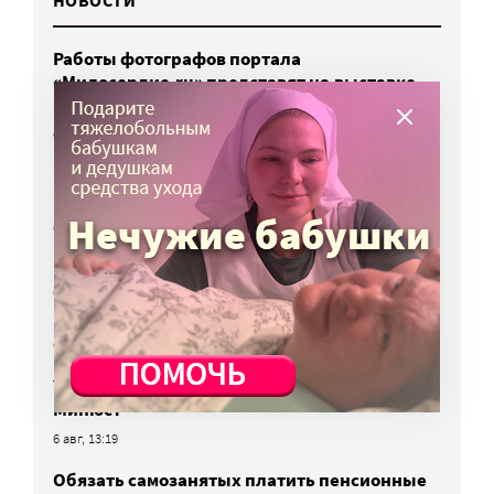
НОВОСТИ
Работы фотографов портала
«Милосердие.ru» представят на выставке
в Переславле-Залесском
6 авг, 16:03
МЧС предупреждает москвичей о грозе
и буре
6 авг, 15:55
Победители олимпиад заняли большинство
бюджетных мест: в МГИМО предложили
пересмотреть правила приема
6 авг, 14:44
Улучшить питание заключенных намерен
Минюст
6 авг, 13:19
Обязать самозанятых платить пенсионные