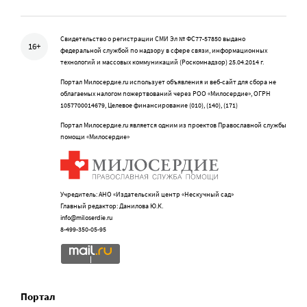
Свидетельство о регистрации СМИ Эл № ФС77-57850 выдано
16+
федеральной службой по надзору в сфере связи, информационных
технологий и массовых коммуникаций (Роскомнадзор) 25.04.2014 г.
Портал Милосердие.ru использует объявления и веб-сайт для сбора не
облагаемых налогом пожертвований через РОО «Милосердие», ОГРН
1057700014679, Целевое финансирование (010), (140), (171)
Портал Милосердие.ru является одним из проектов Православной службы
помощи «Милосердие»
Учредитель: АНО «Издательский центр «Нескучный сад»
Главный редактор: Данилова Ю.К.
info@miloserdie.ru
8-499-350-05-95
Портал