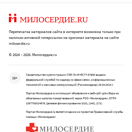
Перепечатка материалов сайта в интернете возможна только при
наличии активной гиперссылки на оригинал материала на сайте
miloserdie.ru
© 2024 – 2026. Милосердие.ru
Свидетельство о регистрации СМИ Эл № ФС77-57850 выдано
16+
федеральной службой по надзору в сфере связи, информационных
технологий и массовых коммуникаций (Роскомнадзор) 25.04.2014 г.
Портал Милосердие.ru использует объявления и веб-сайт для сбора не
облагаемых налогом пожертвований через РОО «Милосердие», ОГРН
1057700014679, Целевое финансирование (010), (140), (171)
Портал Милосердие.ru является одним из проектов Православной службы
помощи «Милосердие»