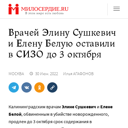
Перейти
к
содержанию
Врачей Элину Сушкевич
и Елену Белую оставили
в СИЗО до 3 октября
МОСКВА
30 Июн. 2022
Илья АГАФОНОВ
Калининградским врачам
Элине Сушкевич
и
Елене
Белой
, обвиненным в убийстве новорожденного,
продлен до 3 октября срок содержания в