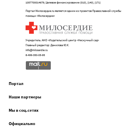
1057700014679, Целевое финансирование (010), (140), (171)
Портал Милосердие.ru является одним из проектов Православной службы
помощи «Милосердие»
Учредитель: АНО «Издательский центр «Нескучный сад»
Главный редактор: Данилова Ю.К.
info@miloserdie.ru
8-499-350-05-95
Портал
Наши партнеры
Мы в соц.сетях
Официально