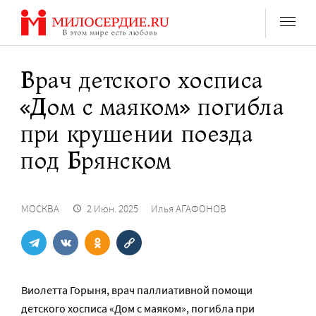
Перейти
к
содержанию
Врач детского хосписа
«Дом с маяком» погибла
при крушении поезда
под Брянском
МОСКВА
2 Июн. 2025
Илья АГАФОНОВ
Виолетта Горыня, врач паллиативной помощи
детского хосписа «Дом с маяком», погибла при