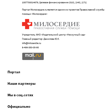
1057700014679, Целевое финансирование (010), (140), (171)
Портал Милосердие.ru является одним из проектов Православной службы
помощи «Милосердие»
Учредитель: АНО «Издательский центр «Нескучный сад»
Главный редактор: Данилова Ю.К.
info@miloserdie.ru
8-499-350-05-95
Портал
Наши партнеры
Мы в соц.сетях
Официально