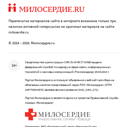
Перепечатка материалов сайта в интернете возможна только при
наличии активной гиперссылки на оригинал материала на сайте
miloserdie.ru
© 2024 – 2026. Милосердие.ru
Свидетельство о регистрации СМИ Эл № ФС77-57850 выдано
16+
федеральной службой по надзору в сфере связи, информационных
технологий и массовых коммуникаций (Роскомнадзор) 25.04.2014 г.
Портал Милосердие.ru использует объявления и веб-сайт для сбора не
облагаемых налогом пожертвований через РОО «Милосердие», ОГРН
1057700014679, Целевое финансирование (010), (140), (171)
Портал Милосердие.ru является одним из проектов Православной службы
помощи «Милосердие»
Учредитель: АНО «Издательский центр «Нескучный сад»