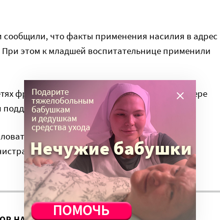
 сообщили, что факты применения насилия в адрес
 При этом к младшей воспитательнице применили
тях фрагменты видео не отражают в полной мере
 поддержке ребенка», – заявили в ведомстве.
ловаться в высшие инстанции и добиваться
нистрация школы пока не ответила на просьбу
ВОР НА ЭТУ ТЕМУ ПРОДОЛЖИЛСЯ?