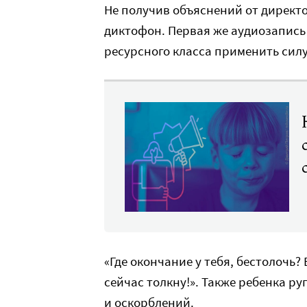
Не получив объяснений от директо
диктофон. Первая же аудиозапись 
ресурсного класса применить силу
«Где окончание у тебя, бестолочь?
сейчас толкну!». Также ребенка ру
и оскорблений.