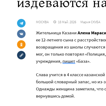
издеваются н
МОСКВА
18 Май. 2026
Мария СКУБА
Жительница Казани
Алена Марас
ее 12-летнего сына с расстройств
возвращения из школы случаются 
мог, он только повторял «Полиция,
учреждения,
пишет
«База».
Слава учится в 4 классе казанской
большой словарный запас, но из-
Однажды женщина заметила, что с
вернувшись домой.