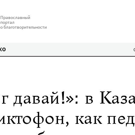
Православный
портал
о благотворительности
КО
 давай!»: в Каз
иктофон, как пе