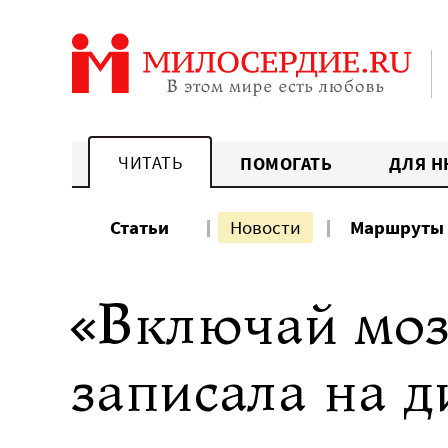
Перейти
к
содержанию
ЧИТАТЬ
ПОМОГАТЬ
ДЛЯ Н
Статьи
Новости
Маршруты
«Включай мозг
записала на д