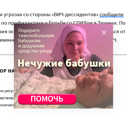
и угрозах со стороны «ВИЧ-диссидентов»
сообщили
 по профилактике и борьбе со СПИДом в Тюмени. По
ния особенно активно уговаривают отказываться от
еменных женщин, у которых был обнаружен ВИЧ.
ВОР НА ЭТУ ТЕМУ ПРОДОЛЖИЛСЯ?
о регулярный платеж в пользу нашего сайта. Милосердие.ru
ертвованиям наших читателей. На командировки, съемки,
ехническую поддержку сайта нужны средства.