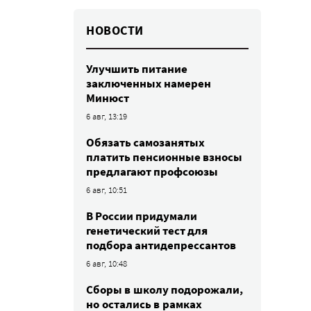
НОВОСТИ
Улучшить питание
заключенных намерен
Минюст
6 авг, 13:19
Обязать самозанятых
платить пенсионные взносы
предлагают профсоюзы
6 авг, 10:51
В России придумали
генетический тест для
подбора антидепрессантов
6 авг, 10:48
Сборы в школу подорожали,
но остались в рамках