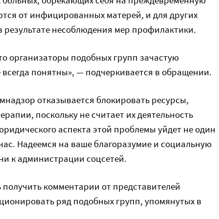
х больных, обрекающих себя на преждевременную
ются от инфицированных матерей, и для других
 в результате несоблюдения мер профилактики.
что организаторы подобных групп зачастую
е всегда понятны», — подчеркивается в обращении.
омнадзор отказывается блокировать ресурсы,
рапии, поскольку не считает их деятельность
ридического аспекта этой проблемы уйдет не один
час. Надеемся на ваше благоразумие и социальную
ни к администрации соцсетей.
ь получить комментарии от представителей
кционировать ряд подобных групп, упомянутых в