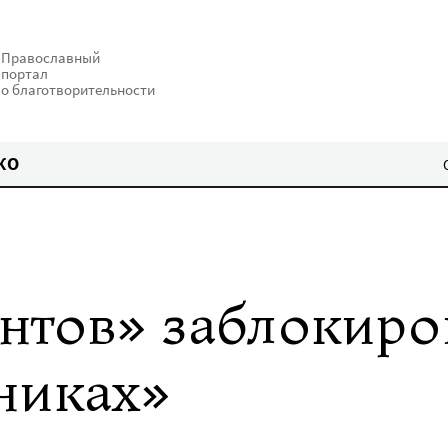
Православный
портал
о благотворительности
КО
нтов» заблокиро
никах»