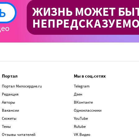
Портал
Мы в соц.сетях
Портал Милосердие.ru
Telegram
Редакция
Дзен
Авторы
ВКонтакте
Вакансии
Одноклассники
Сюжеты
YouTube
Темы
Rutube
Отзывы читателей
VK Видео