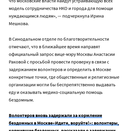
что московские власти найдут устраивающую всех
модель сотрудничества НКО и города для помощи
нуждающимся людям», — подчеркнула Ирина
Мешкова.
В Синодальном отделе по благотворительности
отмечают, что в ближайшее время направят
официальный запрос вице-мэру Москвы Анастасии
Раковой с просьбой провести проверку в связи с
задержанием волонтеров и определить в Москве
конкретные точки, где общественные и религиозные
организации могли бы беспрепятственно выдавать
еду и оказывать медико-социальную помощь
бездомным.
Волонтеров вновь задержали за кормление
бездомных в Москве
«Идите, воруйте!»: волонтеры,
кормившие бездомных, рассказали о задержании