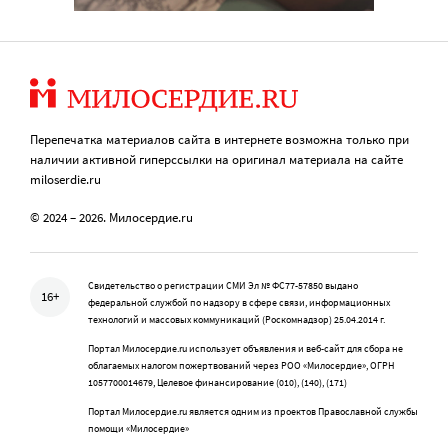
Перепечатка материалов сайта в интернете возможна только при
наличии активной гиперссылки на оригинал материала на сайте
miloserdie.ru
© 2024 – 2026. Милосердие.ru
Свидетельство о регистрации СМИ Эл № ФС77-57850 выдано
16+
федеральной службой по надзору в сфере связи, информационных
технологий и массовых коммуникаций (Роскомнадзор) 25.04.2014 г.
Портал Милосердие.ru использует объявления и веб-сайт для сбора не
облагаемых налогом пожертвований через РОО «Милосердие», ОГРН
1057700014679, Целевое финансирование (010), (140), (171)
Портал Милосердие.ru является одним из проектов Православной службы
помощи «Милосердие»