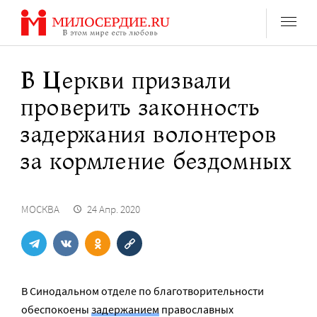
Перейти
к
содержанию
В Церкви призвали
проверить законность
задержания волонтеров
за кормление бездомных
МОСКВА
24 Апр. 2020
В Синодальном отделе по благотворительности
обеспокоены
задержанием
православных