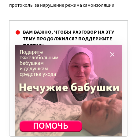
протоколы за нарушение режима самоизоляции.
ВАМ ВАЖНО, ЧТОБЫ РАЗГОВОР НА ЭТУ
ТЕМУ ПРОДОЛЖИЛСЯ? ПОДДЕРЖИТЕ
ПОРТАЛ!
Мы просим подписаться на небольшой, но
регулярный платеж в пользу нашего сайта.
Милосердие.ru работает благодаря добровольным
пожертвованиям наших читателей. На
командировки, съемки, зарплаты редакторов,
журналистов и техническую поддержку сайта
нужны средства.
ПОМОЧЬ ПОРТАЛУ