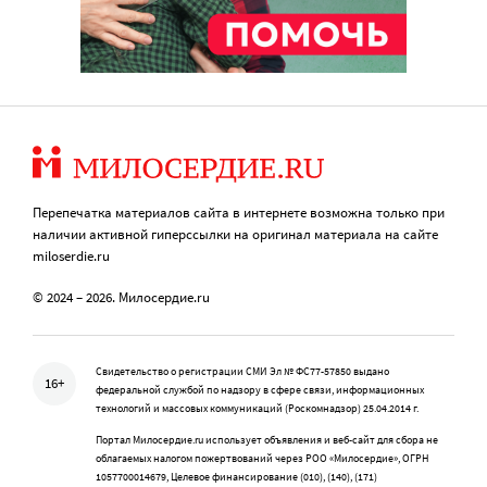
Перепечатка материалов сайта в интернете возможна только при
наличии активной гиперссылки на оригинал материала на сайте
miloserdie.ru
© 2024 – 2026. Милосердие.ru
Свидетельство о регистрации СМИ Эл № ФС77-57850 выдано
16+
федеральной службой по надзору в сфере связи, информационных
технологий и массовых коммуникаций (Роскомнадзор) 25.04.2014 г.
Портал Милосердие.ru использует объявления и веб-сайт для сбора не
облагаемых налогом пожертвований через РОО «Милосердие», ОГРН
1057700014679, Целевое финансирование (010), (140), (171)