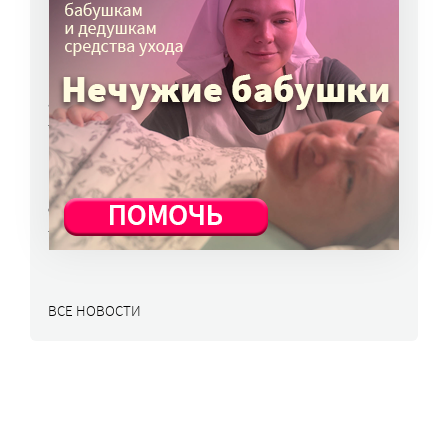
приема больных более гибкой
10 авг, 10:45
Вторая волна клещей ожидается в конце
августа – начале сентября
7 авг, 19:25
Родных, которые могут взять ребенка
из проблемной семьи, предлагают искать
с полицией
7 авг, 17:06
ВСЕ НОВОСТИ