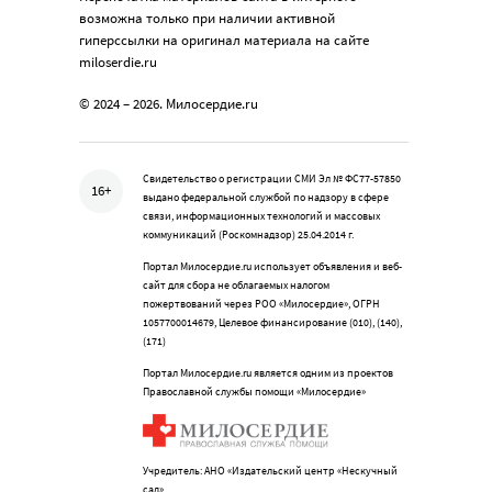
возможна только при наличии активной
гиперссылки на оригинал материала на сайте
miloserdie.ru
© 2024 – 2026. Милосердие.ru
Свидетельство о регистрации СМИ Эл № ФС77-57850
16+
выдано федеральной службой по надзору в сфере
связи, информационных технологий и массовых
коммуникаций (Роскомнадзор) 25.04.2014 г.
Портал Милосердие.ru использует объявления и веб-
сайт для сбора не облагаемых налогом
пожертвований через РОО «Милосердие», ОГРН
1057700014679, Целевое финансирование (010), (140),
(171)
Портал Милосердие.ru является одним из проектов
Православной службы помощи «Милосердие»
Учредитель: АНО «Издательский центр «Нескучный
сад»