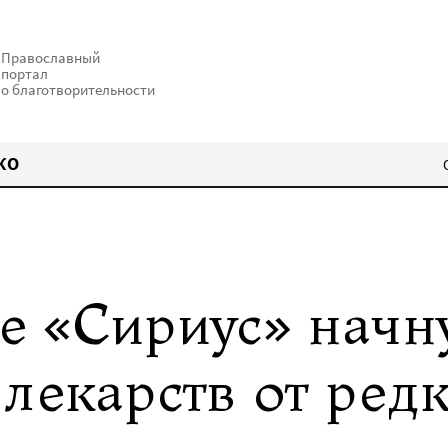
Православный
портал
о благотворительности
КО
е «Сириус» начн
лекарств от ред