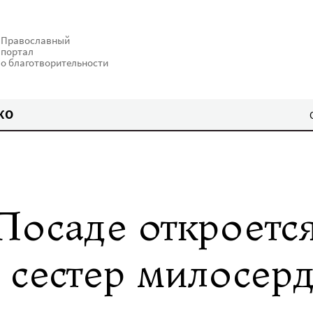
Православный
портал
о благотворительности
КО
Посаде откроетс
 сестер милосер