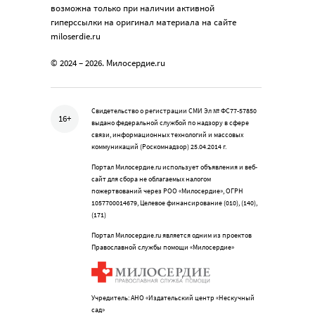
возможна только при наличии активной
гиперссылки на оригинал материала на сайте
miloserdie.ru
© 2024 – 2026. Милосердие.ru
Свидетельство о регистрации СМИ Эл № ФС77-57850
16+
выдано федеральной службой по надзору в сфере
связи, информационных технологий и массовых
коммуникаций (Роскомнадзор) 25.04.2014 г.
Портал Милосердие.ru использует объявления и веб-
сайт для сбора не облагаемых налогом
пожертвований через РОО «Милосердие», ОГРН
1057700014679, Целевое финансирование (010), (140),
(171)
Портал Милосердие.ru является одним из проектов
Православной службы помощи «Милосердие»
Учредитель: АНО «Издательский центр «Нескучный
сад»