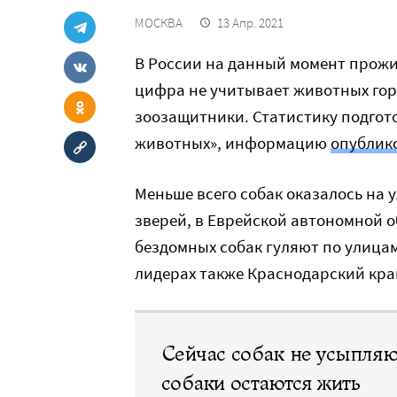
МОСКВА
13 Апр. 2021
В России на данный момент прожив
цифра не учитывает животных гор
зоозащитники. Статистику подгот
животных», информацию
опублик
Меньше всего собак оказалось на у
зверей, в Еврейской автономной об
бездомных собак гуляют по улицам 
лидерах также Краснодарский край
Сейчас собак не усыпляю
собаки остаются жить