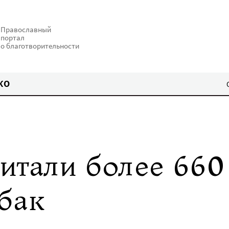
Православный
портал
о благотворительности
КО
итали более 660
бак