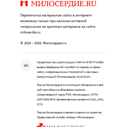
Перепечатка материалов сайта в интернете
возможна только при наличии активной
гиперссылки на оригинал материала на сайте
miloserdie.ru
© 2024 – 2026. Милосердие.ru
Свидетельство о регистрации СМИ Эл № ФС77-57850
16+
выдано федеральной службой по надзору в сфере
связи, информационных технологий и массовых
коммуникаций (Роскомнадзор) 25.04.2014 г.
Портал Милосердие.ru использует объявления и веб-
сайт для сбора не облагаемых налогом
пожертвований через РОО «Милосердие», ОГРН
1057700014679, Целевое финансирование (010), (140),
(171)
Портал Милосердие.ru является одним из проектов
Православной службы помощи «Милосердие»