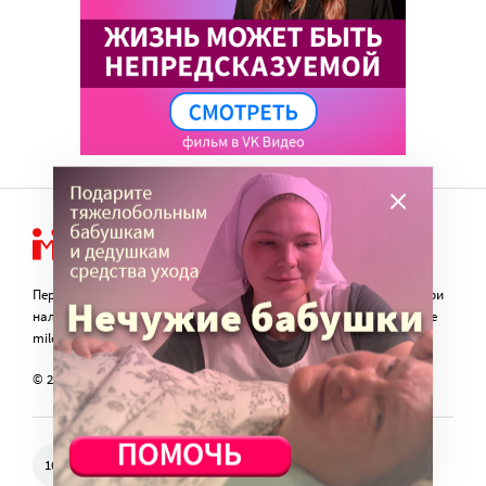
Перепечатка материалов сайта в интернете возможна только при
наличии активной гиперссылки на оригинал материала на сайте
miloserdie.ru
© 2024 – 2026. Милосердие.ru
Свидетельство о регистрации СМИ Эл № ФС77-57850 выдано
16+
федеральной службой по надзору в сфере связи, информационных