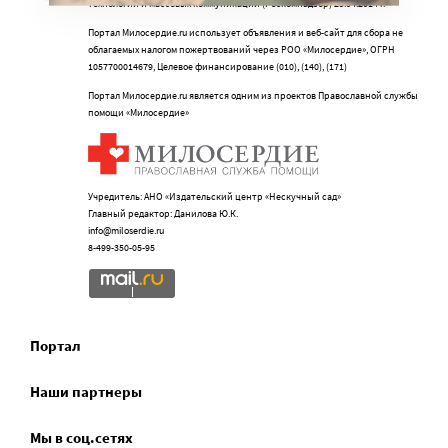
технологий и массовых коммуникаций (Роскомнадзор) 25.04.2014 г.
Портал Милосердие.ru использует объявления и веб-сайт для сбора не
облагаемых налогом пожертвований через РОО «Милосердие», ОГРН
1057700014679, Целевое финансирование (010), (140), (171)
Портал Милосердие.ru является одним из проектов Православной службы
помощи «Милосердие»
Учредитель: АНО «Издательский центр «Нескучный сад»
Главный редактор: Данилова Ю.К.
info@miloserdie.ru
8-499-350-05-95
Портал
Наши партнеры
Мы в соц.сетях