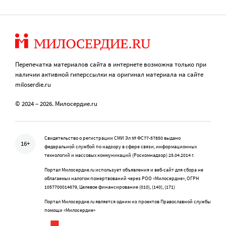
Перепечатка материалов сайта в интернете возможна только при
наличии активной гиперссылки на оригинал материала на сайте
miloserdie.ru
© 2024 – 2026. Милосердие.ru
Свидетельство о регистрации СМИ Эл № ФС77-57850 выдано
16+
федеральной службой по надзору в сфере связи, информационных
технологий и массовых коммуникаций (Роскомнадзор) 25.04.2014 г.
Портал Милосердие.ru использует объявления и веб-сайт для сбора не
облагаемых налогом пожертвований через РОО «Милосердие», ОГРН
1057700014679, Целевое финансирование (010), (140), (171)
Портал Милосердие.ru является одним из проектов Православной службы
помощи «Милосердие»