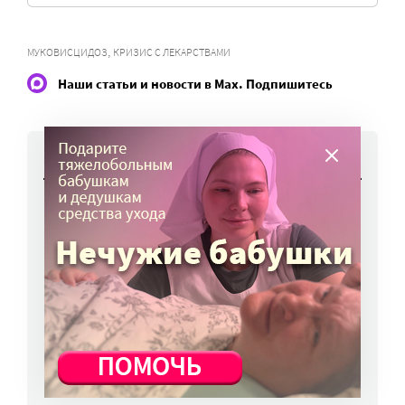
,
МУКОВИСЦИДОЗ
КРИЗИС С ЛЕКАРСТВАМИ
Наши статьи и новости в Max. Подпишитесь
НОВОСТИ
Как защититься от меланомы?
10 авг, 14:46
Признаки того, что ребенок попал под
влияние мошенников, описали в МВД России
10 авг, 11:15
В Минздраве предлагают сделать сетку
приема больных более гибкой
10 авг, 10:45