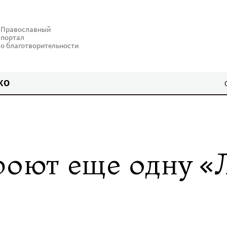
Православный
портал
о благотворительности
КО
роют еще одну «