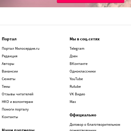
Портал
Мы в соц.сетях
Портал Милосердие.ru
Telegram
Редакция
Дзен
Авторы
ВКонтакте
Вакансии
Одноклассники
Сюжеты
YouTube
Темы
Rutube
Отзывы читателей
VK Видео
НКО и волонтерам
Max
Помоги порталу
Официально
Контакты
Договор о благотворительном
Наши партнеры
пожертвовании