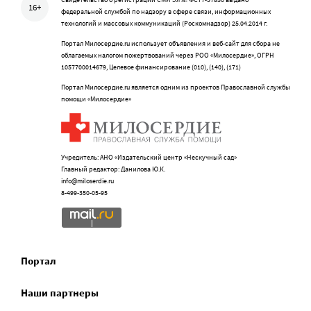
16+
федеральной службой по надзору в сфере связи, информационных
технологий и массовых коммуникаций (Роскомнадзор) 25.04.2014 г.
Портал Милосердие.ru использует объявления и веб-сайт для сбора не
облагаемых налогом пожертвований через РОО «Милосердие», ОГРН
1057700014679, Целевое финансирование (010), (140), (171)
Портал Милосердие.ru является одним из проектов Православной службы
помощи «Милосердие»
Учредитель: АНО «Издательский центр «Нескучный сад»
Главный редактор: Данилова Ю.К.
info@miloserdie.ru
8-499-350-05-95
Портал
Наши партнеры