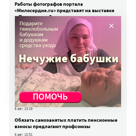
Работы фотографов портала
«Милосердие.ru» представят на выставке
в Переславле-Залесском
6 авг, 16:03
МЧС предупреждает москвичей о грозе
и буре
6 авг, 15:55
Победители олимпиад заняли большинство
бюджетных мест: в МГИМО предложили
пересмотреть правила приема
6 авг, 14:44
Улучшить питание заключенных намерен
Минюст
6 авг, 13:19
Обязать самозанятых платить пенсионные
взносы предлагают профсоюзы
6 авг, 10:51