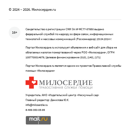
© 2024 – 2026. Милосердие.ru
Свидетельство о регистрации СМИ Эл № ФС77-57850 выдано
16+
федеральной службой по надзору в сфере связи, информационных
технологий и массовых коммуникаций (Роскомнадзор) 25.04.2014 г.
Портал Милосердие.ru использует объявления и веб-сайт для сбора не
облагаемых налогом пожертвований через РОО «Милосердие», ОГРН
1057700014679, Целевое финансирование (010), (140), (171)
Портал Милосердие.ru является одним из проектов Православной службы
помощи «Милосердие»
Учредитель: АНО «Издательский центр «Нескучный сад»
Главный редактор: Данилова Ю.К.
info@miloserdie.ru
8-499-350-05-95