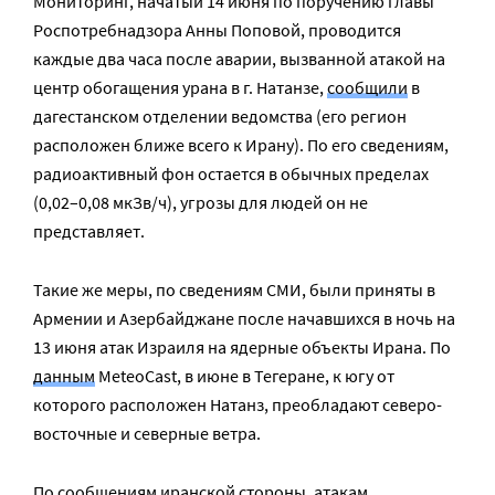
Мониторинг, начатый 14 июня по поручению главы
Роспотребнадзора Анны Поповой, проводится
каждые два часа после аварии, вызванной атакой на
центр обогащения урана в г. Натанзе,
сообщили
в
дагестанском отделении ведомства (его регион
расположен ближе всего к Ирану). По его сведениям,
радиоактивный фон остается в обычных пределах
(0,02–0,08 мкЗв/ч), угрозы для людей он не
представляет.
Такие же меры, по сведениям СМИ, были приняты в
Армении и Азербайджане после начавшихся в ночь на
13 июня атак Израиля на ядерные объекты Ирана. По
данным
MeteoCast, в июне в Тегеране, к югу от
которого расположен Натанз, преобладают северо-
восточные и северные ветра.
По сообщениям иранской стороны, атакам