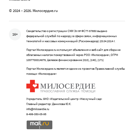
© 2024 – 2026. Милосердие.ru
Свидетельство о регистрации СМИ Эл № ФС77-57850 выдано
16+
федеральной службой по надзору в сфере связи, информационных
технологий и массовых коммуникаций (Роскомнадзор) 25.04.2014 г.
Портал Милосердие.ru использует объявления и веб-сайт для сбора не
облагаемых налогом пожертвований через РОО «Милосердие», ОГРН
1057700014679, Целевое финансирование (010), (140), (171)
Портал Милосердие.ru является одним из проектов Православной службы
помощи «Милосердие»
Учредитель: АНО «Издательский центр «Нескучный сад»
Главный редактор: Данилова Ю.К.
info@miloserdie.ru
8-499-350-05-95