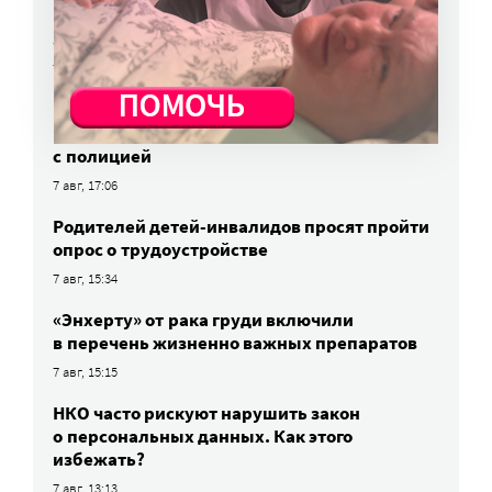
Вторая волна клещей ожидается в конце
августа — начале сентября
7 авг, 19:25
Родных, которые могут взять ребенка
из проблемной семьи, предлагают искать
с полицией
7 авг, 17:06
Родителей детей-инвалидов просят пройти
опрос о трудоустройстве
7 авг, 15:34
«Энхерту» от рака груди включили
в перечень жизненно важных препаратов
7 авг, 15:15
НКО часто рискуют нарушить закон
о персональных данных. Как этого
избежать?
7 авг, 13:13