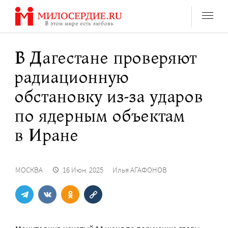
Перейти
к
содержанию
В Дагестане проверяют
радиационную
обстановку из-за ударов
по ядерным объектам
в Иране
МОСКВА
16 Июн. 2025
Илья АГАФОНОВ