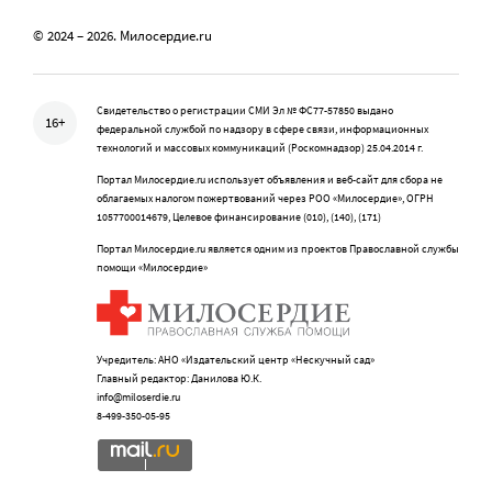
© 2024 – 2026. Милосердие.ru
Свидетельство о регистрации СМИ Эл № ФС77-57850 выдано
16+
федеральной службой по надзору в сфере связи, информационных
технологий и массовых коммуникаций (Роскомнадзор) 25.04.2014 г.
Портал Милосердие.ru использует объявления и веб-сайт для сбора не
облагаемых налогом пожертвований через РОО «Милосердие», ОГРН
1057700014679, Целевое финансирование (010), (140), (171)
Портал Милосердие.ru является одним из проектов Православной службы
помощи «Милосердие»
Учредитель: АНО «Издательский центр «Нескучный сад»
Главный редактор: Данилова Ю.К.
info@miloserdie.ru
8-499-350-05-95