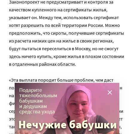
Законопроект не предусматривает и контроля за
качеством купленного на сертификаты жилья,
указывает он. Между тем, использовать сертификат
хотят разрешить по всей территории России. Можно
предположить, что сироты, получившие сертификаты
из расчета низких цен на жилье в своих регионах,
будут пытаться переселиться в Москву, но не смогут
здесь ничего купить, кроме жилья в плохом состоянии
в отдаленных районах области.
«Эта выплата породит больше проблем, чем даст
позитивного эффекта. Весь этот механизм направлен
на формальное решение проблемы. Увеличение
финансирования не планируется. Нам говорят, что
сертификаты помогут сократить очередь – но как они
это сделают, если денег остается столько же? И будет
так: вместо того чтобы купить сиротам три квартиры,