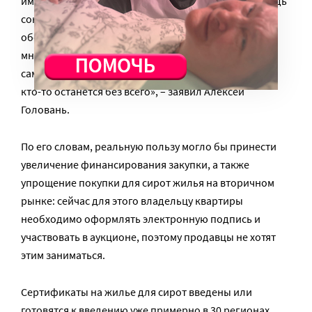
им выдадут четыре сертификата. Формально очередь
сократится, в реальности – нет. Процедуры по
обеспечению сирот жильем приносят чиновникам
много хлопот, а теперь все это перекладывают на
самих сирот. Кто-то сможет этим воспользоваться, а
кто-то останется без всего», – заявил Алексей
Головань.
По его словам, реальную пользу могло бы принести
увеличение финансирования закупки, а также
упрощение покупки для сирот жилья на вторичном
рынке: сейчас для этого владельцу квартиры
необходимо оформлять электронную подпись и
участвовать в аукционе, поэтому продавцы не хотят
этим заниматься.
Сертификаты на жилье для сирот введены или
готовятся к введению уже примерно в 30 регионах,