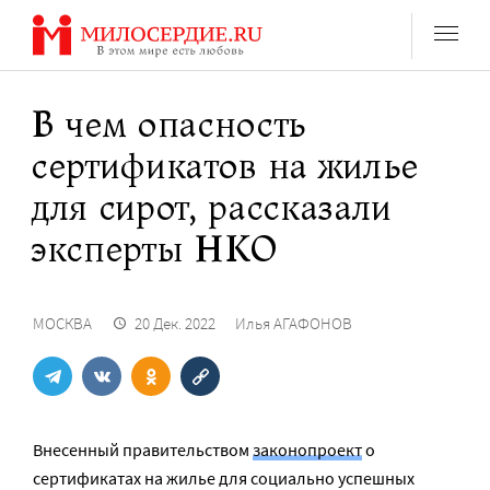
Перейти
к
содержанию
В чем опасность
сертификатов на жилье
для сирот, рассказали
эксперты НКО
МОСКВА
20 Дек. 2022
Илья АГАФОНОВ
Внесенный правительством
законопроект
о
сертификатах на жилье для социально успешных