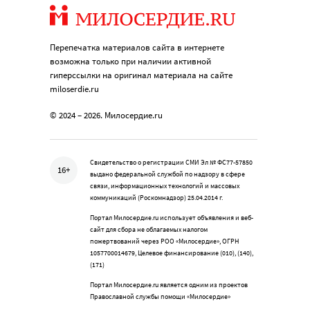
Перепечатка материалов сайта в интернете
возможна только при наличии активной
гиперссылки на оригинал материала на сайте
miloserdie.ru
© 2024 – 2026. Милосердие.ru
Свидетельство о регистрации СМИ Эл № ФС77-57850
16+
выдано федеральной службой по надзору в сфере
связи, информационных технологий и массовых
коммуникаций (Роскомнадзор) 25.04.2014 г.
Портал Милосердие.ru использует объявления и веб-
сайт для сбора не облагаемых налогом
пожертвований через РОО «Милосердие», ОГРН
1057700014679, Целевое финансирование (010), (140),
(171)
Портал Милосердие.ru является одним из проектов
Православной службы помощи «Милосердие»