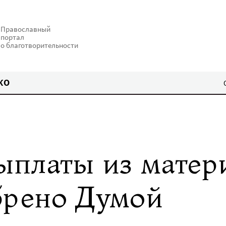
Православный
портал
о благотворительности
КО
ыплаты из матер
брено Думой