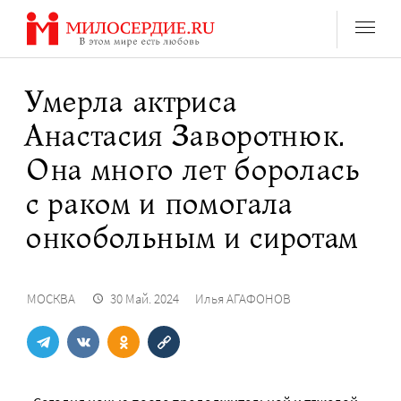
Перейти
к
содержанию
Умерла актриса
Анастасия Заворотнюк.
Она много лет боролась
с раком и помогала
онкобольным и сиротам
МОСКВА
30 Май. 2024
Илья АГАФОНОВ