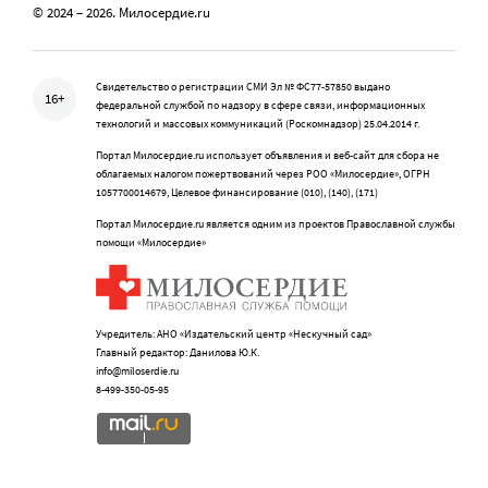
© 2024 – 2026. Милосердие.ru
Свидетельство о регистрации СМИ Эл № ФС77-57850 выдано
16+
федеральной службой по надзору в сфере связи, информационных
технологий и массовых коммуникаций (Роскомнадзор) 25.04.2014 г.
Портал Милосердие.ru использует объявления и веб-сайт для сбора не
облагаемых налогом пожертвований через РОО «Милосердие», ОГРН
1057700014679, Целевое финансирование (010), (140), (171)
Портал Милосердие.ru является одним из проектов Православной службы
помощи «Милосердие»
Учредитель: АНО «Издательский центр «Нескучный сад»
Главный редактор: Данилова Ю.К.
info@miloserdie.ru
8-499-350-05-95