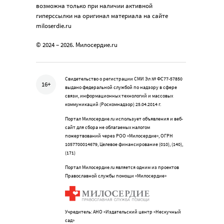
возможна только при наличии активной
гиперссылки на оригинал материала на сайте
miloserdie.ru
© 2024 – 2026. Милосердие.ru
Свидетельство о регистрации СМИ Эл № ФС77-57850
16+
выдано федеральной службой по надзору в сфере
связи, информационных технологий и массовых
коммуникаций (Роскомнадзор) 25.04.2014 г.
Портал Милосердие.ru использует объявления и веб-
сайт для сбора не облагаемых налогом
пожертвований через РОО «Милосердие», ОГРН
1057700014679, Целевое финансирование (010), (140),
(171)
Портал Милосердие.ru является одним из проектов
Православной службы помощи «Милосердие»
Учредитель: АНО «Издательский центр «Нескучный
сад»