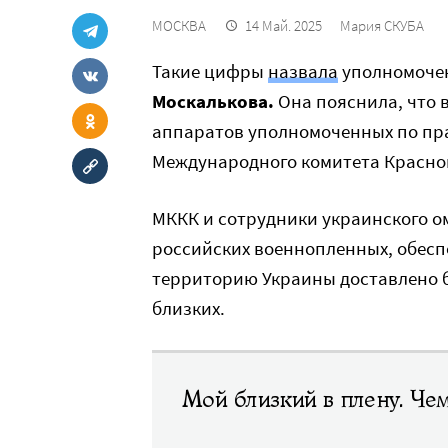
МОСКВА
14 Май. 2025
Мария СКУБА
Такие цифры
назвала
уполномочен
Москалькова.
Она пояснила, что 
аппаратов уполномоченных по пра
Международного комитета Красног
МККК и сотрудники украинского ом
российских военнопленных, обесп
территорию Украины доставлено б
близких.
Мой близкий в плену. Че