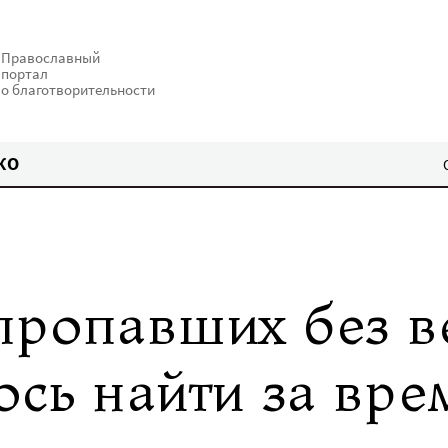
Православный
портал
о благотворительности
КО
пропавших без в
ось найти за вр