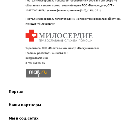
Портал Милосердие.ru использует объявления и веб-сайт для сбора не
облагаемых налогом пожертвований через РОО «Милосердие», ОГРН
1057700014679, Целевое финансирование (010), (140), (171)
Портал Милосердие.ru является одним из проектов Православной службы
помощи «Милосердие»
Учредитель: АНО «Издательский центр «Нескучный сад»
Главный редактор: Данилова Ю.К.
info@miloserdie.ru
8-499-350-05-95
Портал
Наши партнеры
Мы в соц.сетях