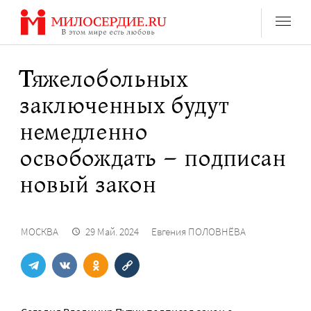
Перейти
к
содержанию
Тяжелобольных
заключенных будут
немедленно
освобождать – подписан
новый закон
МОСКВА
29 Май. 2024
Евгения ПОЛОВНЁВА