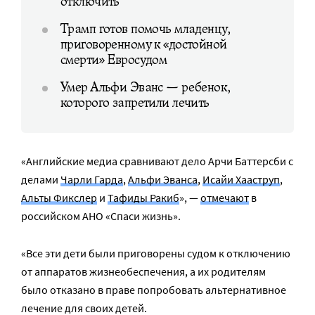
отключить
Трамп готов помочь младенцу,
приговоренному к «достойной
смерти» Евросудом
Умер Альфи Эванс — ребенок,
которого запретили лечить
«Английские медиа сравнивают дело Арчи Баттерсби с
делами
Чарли Гарда
,
Альфи Эванса
,
Исайи Хааструп
,
Альты Фикслер
и
Тафиды Ракиб
», —
отмечают
в
российском АНО «Спаси жизнь».
«Все эти дети были приговорены судом к отключению
от аппаратов жизнеобеспечения, а их родителям
было отказано в праве попробовать альтернативное
лечение для своих детей.