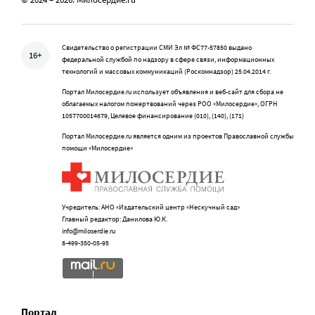
Свидетельство о регистрации СМИ Эл № ФС77-57850 выдано
16+
федеральной службой по надзору в сфере связи, информационных
технологий и массовых коммуникаций (Роскомнадзор) 25.04.2014 г.
Портал Милосердие.ru использует объявления и веб-сайт для сбора не
облагаемых налогом пожертвований через РОО «Милосердие», ОГРН
1057700014679, Целевое финансирование (010), (140), (171)
Портал Милосердие.ru является одним из проектов Православной службы
помощи «Милосердие»
Учредитель: АНО «Издательский центр «Нескучный сад»
Главный редактор: Данилова Ю.К.
info@miloserdie.ru
8-499-350-05-95
Портал