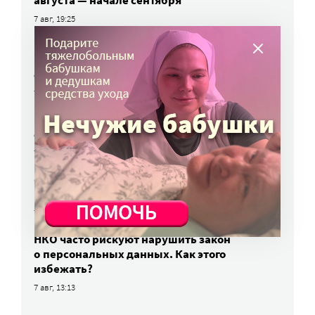
августа — начале сентября
7 авг, 19:25
Родных, которые могут взять ребенка
из проблемной семьи, предлагают искать
с полицией
7 авг, 17:06
Родителей детей-инвалидов просят пройти
опрос о трудоустройстве
7 авг, 15:34
«Энхерту» от рака груди включили
в перечень жизненно важных препаратов
7 авг, 15:15
НКО часто рискуют нарушить закон
о персональных данных. Как этого
избежать?
7 авг, 13:13