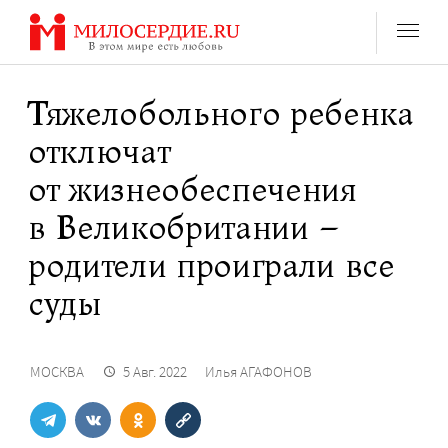
Перейти
к
содержанию
Тяжелобольного ребенка
отключат
от жизнеобеспечения
в Великобритании –
родители проиграли все
суды
МОСКВА
5 Авг. 2022
Илья АГАФОНОВ