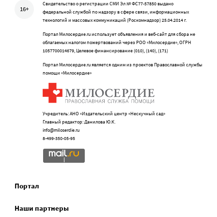
Свидетельство о регистрации СМИ Эл № ФС77-57850 выдано
16+
федеральной службой по надзору в сфере связи, информационных
технологий и массовых коммуникаций (Роскомнадзор) 25.04.2014 г.
Портал Милосердие.ru использует объявления и веб-сайт для сбора не
облагаемых налогом пожертвований через РОО «Милосердие», ОГРН
1057700014679, Целевое финансирование (010), (140), (171)
Портал Милосердие.ru является одним из проектов Православной службы
помощи «Милосердие»
Учредитель: АНО «Издательский центр «Нескучный сад»
Главный редактор: Данилова Ю.К.
info@miloserdie.ru
8-499-350-05-95
Портал
Наши партнеры