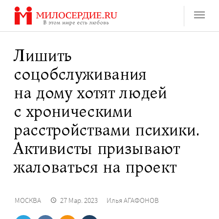
Перейти
к
содержанию
Лишить
соцобслуживания
на дому хотят людей
с хроническими
расстройствами психики.
Активисты призывают
жаловаться на проект
МОСКВА
27 Мар. 2023
Илья АГАФОНОВ