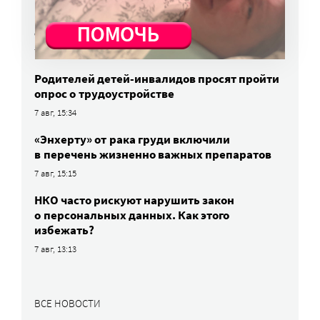
Родных, которые могут взять ребенка
из проблемной семьи, предлагают искать
с полицией
7 авг, 17:06
Родителей детей-инвалидов просят пройти
опрос о трудоустройстве
7 авг, 15:34
«Энхерту» от рака груди включили
в перечень жизненно важных препаратов
7 авг, 15:15
НКО часто рискуют нарушить закон
о персональных данных. Как этого
избежать?
7 авг, 13:13
ВСЕ НОВОСТИ