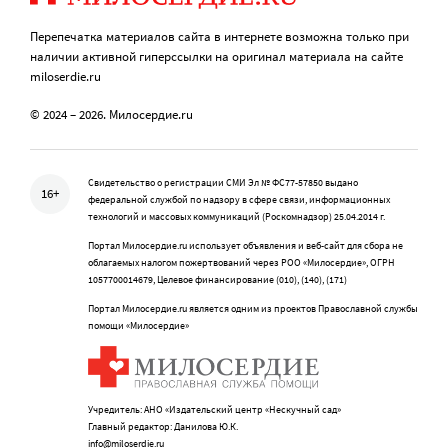
Перепечатка материалов сайта в интернете возможна только при
наличии активной гиперссылки на оригинал материала на сайте
miloserdie.ru
© 2024 – 2026. Милосердие.ru
Свидетельство о регистрации СМИ Эл № ФС77-57850 выдано
16+
федеральной службой по надзору в сфере связи, информационных
технологий и массовых коммуникаций (Роскомнадзор) 25.04.2014 г.
Портал Милосердие.ru использует объявления и веб-сайт для сбора не
облагаемых налогом пожертвований через РОО «Милосердие», ОГРН
1057700014679, Целевое финансирование (010), (140), (171)
Портал Милосердие.ru является одним из проектов Православной службы
помощи «Милосердие»
Учредитель: АНО «Издательский центр «Нескучный сад»
Главный редактор: Данилова Ю.К.
info@miloserdie.ru