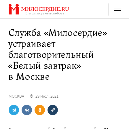
Перейти
к
содержанию
Служба «Милосердие»
устраивает
благотворительный
«Белый завтрак»
в Москве
МОСКВА
29 Июл. 2021