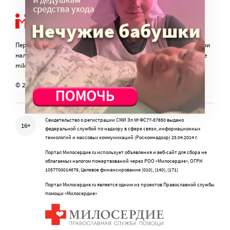
Перепечатка материалов сайта в интернете возможна только при
наличии активной гиперссылки на оригинал материала на сайте
miloserdie.ru
© 2024 – 2026. Милосердие.ru
Свидетельство о регистрации СМИ Эл № ФС77-57850 выдано
16+
федеральной службой по надзору в сфере связи, информационных
технологий и массовых коммуникаций (Роскомнадзор) 25.04.2014 г.
Портал Милосердие.ru использует объявления и веб-сайт для сбора не
облагаемых налогом пожертвований через РОО «Милосердие», ОГРН
1057700014679, Целевое финансирование (010), (140), (171)
Портал Милосердие.ru является одним из проектов Православной службы
помощи «Милосердие»