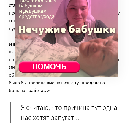
ставку. И на наше объявление откликнулись
несколько человек. Но всем им в школе по телефону
сообщили, что ставки тьютора в школе нет, и она не
нуждается в таких специалистах.
И вот итог: сотрудники опеки и инспектора пришли
выяснять, почему ребенок не посещает школу. Мы
показали им нашу переписку, рассказали о ситуации.
Они спросили меня, зачем в таком случае школа
обратилась к ним? «Если бы вы ничего не делали,
была бы причина вмешаться, а тут проделана
большая работа…»
Я считаю, что причина тут одна –
нас хотят запугать.