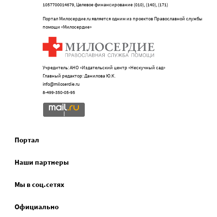
1057700014679, Целевое финансирование (010), (140), (171)
Портал Милосердие.ru является одним из проектов Православной службы
помощи «Милосердие»
Учредитель: АНО «Издательский центр «Нескучный сад»
Главный редактор: Данилова Ю.К.
info@miloserdie.ru
8-499-350-05-95
Портал
Наши партнеры
Мы в соц.сетях
Официально