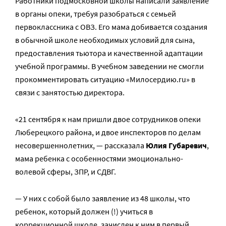
Работники подмосковной школы написали заявление
в органы опеки, требуя разобраться с семьей
первоклассника с ОВЗ. Его мама добивается создания
в обычной школе необходимых условий для сына,
предоставления тьютора и качественной адаптации
учебной программы. В учебном заведении не смогли
прокомментировать ситуацию «Милосердию.ru» в
связи с занятостью директора.
«21 сентября к нам пришли двое сотрудников опеки
Люберецкого района, и двое инспекторов по делам
несовершеннолетних, — рассказала
Юлия Губаревич
,
мама ребенка с особенностями эмоционально-
волевой сферы, ЗПР, и СДВГ.
— У них с собой было заявление из 48 школы, что
ребенок, который должен (!) учиться в
коррекционной школе, зачислен к ним в первый