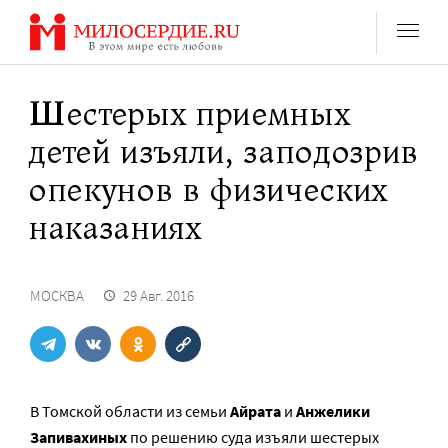
Перейти
к
содержанию
Шестерых приемных
детей изъяли, заподозрив
опекунов в физических
наказаниях
МОСКВА
29 Авг. 2016
В Томской области из семьи
Айрата
и
Анжелики
Запивахиных
по решению суда изъяли шестерых