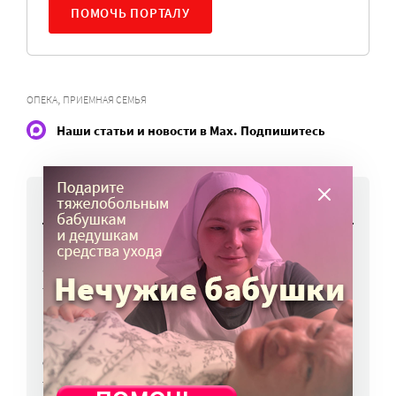
ПОМОЧЬ ПОРТАЛУ
,
ОПЕКА
ПРИЕМНАЯ СЕМЬЯ
Наши статьи и новости в Max. Подпишитесь
НОВОСТИ
Вторая волна клещей ожидается в конце
августа — начале сентября
7 авг, 19:25
Родных, которые могут взять ребенка
из проблемной семьи, предлагают искать
с полицией
7 авг, 17:06