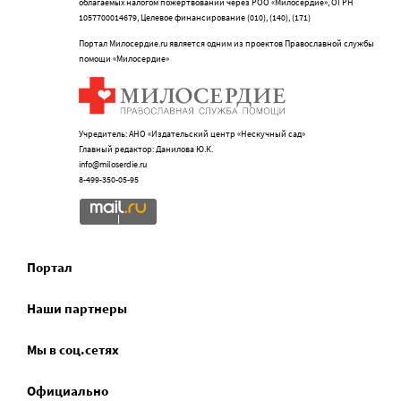
облагаемых налогом пожертвований через РОО «Милосердие», ОГРН
1057700014679, Целевое финансирование (010), (140), (171)
Портал Милосердие.ru является одним из проектов Православной службы
помощи «Милосердие»
Учредитель: АНО «Издательский центр «Нескучный сад»
Главный редактор: Данилова Ю.К.
info@miloserdie.ru
8-499-350-05-95
Портал
Наши партнеры
Мы в соц.сетях
Официально