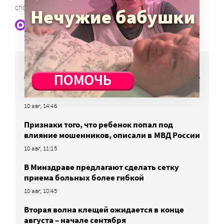
,
СПОРТ ДЛЯ ИНВАЛИДОВ
ПАРАЛИМПИАДА 2016
Наши статьи и новости в Max. Подпишитесь
НОВОСТИ
Как защититься от меланомы?
10 авг, 14:46
Признаки того, что ребенок попал под
влияние мошенников, описали в МВД России
10 авг, 11:15
В Минздраве предлагают сделать сетку
приема больных более гибкой
10 авг, 10:45
Вторая волна клещей ожидается в конце
августа – начале сентября