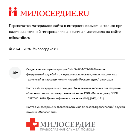
Перепечатка материалов сайта в интернете возможна только при
наличии активной гиперссылки на оригинал материала на сайте
miloserdie.ru
© 2024 – 2026. Милосердие.ru
Свидетельство о регистрации СМИ Эл № ФС77-57850 выдано
16+
федеральной службой по надзору в сфере связи, информационных
технологий и массовых коммуникаций (Роскомнадзор) 25.04.2014 г.
Портал Милосердие.ru использует объявления и веб-сайт для сбора не
облагаемых налогом пожертвований через РОО «Милосердие», ОГРН
1057700014679, Целевое финансирование (010), (140), (171)
Портал Милосердие.ru является одним из проектов Православной службы
помощи «Милосердие»