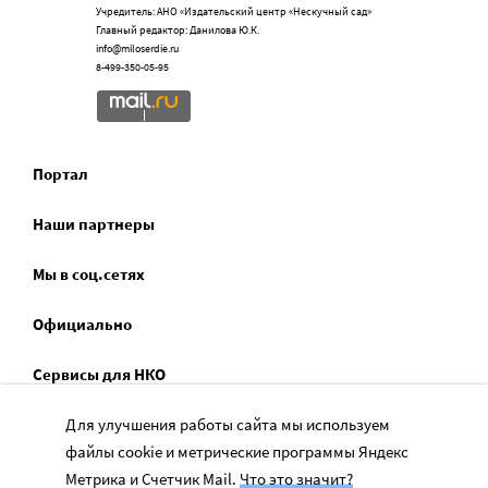
Учредитель: АНО «Издательский центр «Нескучный сад»
Главный редактор: Данилова Ю.К.
info@miloserdie.ru
8-499-350-05-95
Портал
Наши партнеры
Мы в соц.сетях
Официально
Сервисы для НКО
Спецпроекты
Для улучшения работы сайта мы используем
файлы cookie и метрические программы Яндекс
Социальное служение
Метрика и Счетчик Mail.
Что это значит?