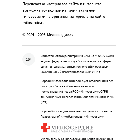
Перепечатка материалов сайта в интернете
возможна только при наличии активной
гиперссылки на оригинал материала на сайте
miloserdie.ru
© 2024 – 2026. Милосердие.ru
Свидетельство о регистрации СМИ Эл № ФС77-57850
16+
выдано федеральной службой по надзору в сфере
связи, информационных технологий и массовых
коммуникаций (Роскомнадзор) 25.04.2014 г.
Портал Милосердие.ru использует объявления и веб-
сайт для сбора не облагаемых налогом
пожертвований через РОО «Милосердие», ОГРН
1057700014679, Целевое финансирование (010), (140),
(171)
Портал Милосердие.ru является одним из проектов
Православной службы помощи «Милосердие»
Учредитель: АНО «Издательский центр «Нескучный