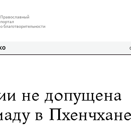
Православный
портал
о благотворительности
КО
ии не допущена
аду в Пхенчхан