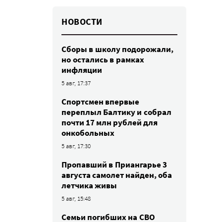
НОВОСТИ
Сборы в школу подорожали,
но остались в рамках
инфляции
5 авг, 17:37
Спортсмен впервые
переплыл Балтику и собрал
почти 17 млн рублей для
онкобольных
5 авг, 17:30
Пропавший в Приангарье 3
августа самолет найден, оба
летчика живы
5 авг, 15:48
Семьи погибших на СВО