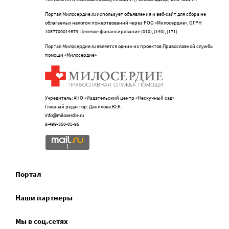
Портал Милосердие.ru использует объявления и веб-сайт для сбора не
облагаемых налогом пожертвований через РОО «Милосердие», ОГРН
1057700014679, Целевое финансирование (010), (140), (171)
Портал Милосердие.ru является одним из проектов Православной службы
помощи «Милосердие»
Учредитель: АНО «Издательский центр «Нескучный сад»
Главный редактор: Данилова Ю.К.
info@miloserdie.ru
8-499-350-05-95
Портал
Наши партнеры
Мы в соц.сетях