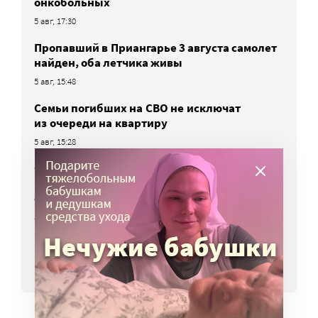
онкобольных
5 авг, 17:30
Пропавший в Приангарье 3 августа самолет
найден, оба летчика живы
5 авг, 15:48
Семьи погибших на СВО не исключат
из очереди на квартиру
5 авг, 15:28
Открыта горячая линия для тех, кто
не может дозвониться до близких,
отдыхающих в Архипо-Осиповке
5 авг, 14:32
ВСЕ НОВОСТИ