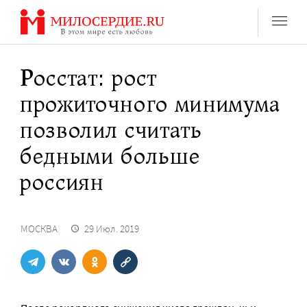
Перейти
к
содержанию
Росстат: рост
прожиточного минимума
позволил считать
бедными больше
россиян
МОСКВА
29 Июл. 2019