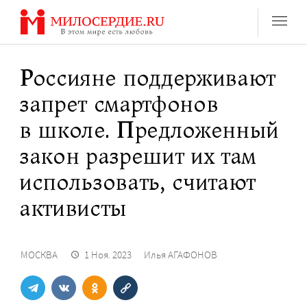
Перейти
к
содержанию
Россияне поддерживают
запрет смартфонов
в школе. Предложенный
закон разрешит их там
использовать, считают
активисты
МОСКВА
1 Ноя. 2023
Илья АГАФОНОВ