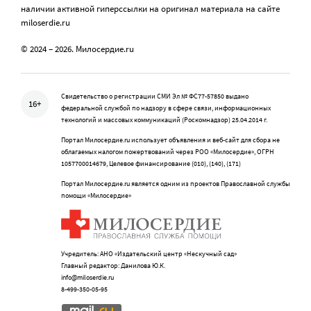
наличии активной гиперссылки на оригинал материала на сайте
miloserdie.ru
© 2024 – 2026. Милосердие.ru
Свидетельство о регистрации СМИ Эл № ФС77-57850 выдано
16+
федеральной службой по надзору в сфере связи, информационных
технологий и массовых коммуникаций (Роскомнадзор) 25.04.2014 г.
Портал Милосердие.ru использует объявления и веб-сайт для сбора не
облагаемых налогом пожертвований через РОО «Милосердие», ОГРН
1057700014679, Целевое финансирование (010), (140), (171)
Портал Милосердие.ru является одним из проектов Православной службы
помощи «Милосердие»
Учредитель: АНО «Издательский центр «Нескучный сад»
Главный редактор: Данилова Ю.К.
info@miloserdie.ru
8-499-350-05-95