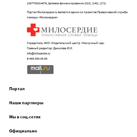
1057700014679, Целевое финансирование (010), (140), (171)
Портал Милосердие.ru является одним из проектов Православной службы
помощи «Милосердие»
Учредитель: АНО «Издательский центр «Нескучный сад»
Главный редактор: Данилова Ю.К.
info@miloserdie.ru
8-499-350-05-95
Портал
Наши партнеры
Мы в соц.сетях
Официально