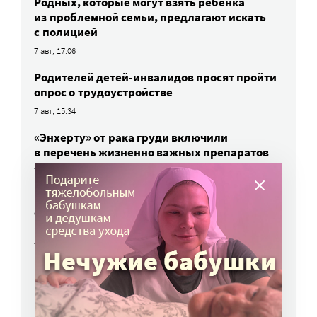
Родных, которые могут взять ребенка
из проблемной семьи, предлагают искать
с полицией
7 авг, 17:06
Родителей детей-инвалидов просят пройти
опрос о трудоустройстве
7 авг, 15:34
«Энхерту» от рака груди включили
в перечень жизненно важных препаратов
7 авг, 15:15
НКО часто рискуют нарушить закон
о персональных данных. Как этого
избежать?
7 авг, 13:13
ВСЕ НОВОСТИ