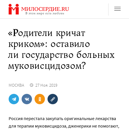
Перейти
к
содержанию
«Родители кричат
криком»: оставило
ли государство больных
муковисцидозом?
МОСКВА
27 Ноя. 2019
Россия перестала закупать оригинальные лекарства
для терапии муковисцидоза, дженерики не помогают,