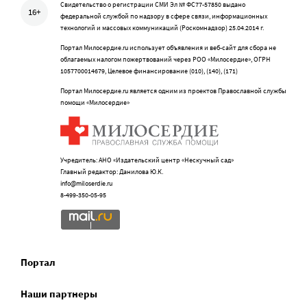
Свидетельство о регистрации СМИ Эл № ФС77-57850 выдано
16+
федеральной службой по надзору в сфере связи, информационных
технологий и массовых коммуникаций (Роскомнадзор) 25.04.2014 г.
Портал Милосердие.ru использует объявления и веб-сайт для сбора не
облагаемых налогом пожертвований через РОО «Милосердие», ОГРН
1057700014679, Целевое финансирование (010), (140), (171)
Портал Милосердие.ru является одним из проектов Православной службы
помощи «Милосердие»
Учредитель: АНО «Издательский центр «Нескучный сад»
Главный редактор: Данилова Ю.К.
info@miloserdie.ru
8-499-350-05-95
Портал
Наши партнеры