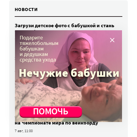
НОВОСТИ
Загрузи детское фото с бабушкой и стань
частью фильма «Я приду»
7 авг, 12:05
Церковь зовет добровольцев помочь
жителям разрушенных домов в Донецке
и Горловке
7 авг, 11:40
Фонд «Наш Норильск» начал прием заявок
на поддержку социальных проектов
7 авг, 11:30
Петербургские спортсмены
c инвалидностью впервые выступят
на Чемпионате мира по вейкборду
7 авг, 11:00