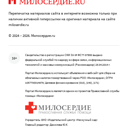
Перепечатка материалов сайта в интернете возможна только при
наличии активной гиперссылки на оригинал материала на сайте
miloserdie.ru
© 2024 – 2026. Милосердие.ru
Свидетельство о регистрации СМИ Эл № ФС77-57850 выдано
16+
федеральной службой по надзору в сфере связи, информационных
технологий и массовых коммуникаций (Роскомнадзор) 25.04.2014 г.
Портал Милосердие.ru использует объявления и веб-сайт для сбора не
облагаемых налогом пожертвований через РОО «Милосердие», ОГРН
1057700014679, Целевое финансирование (010), (140), (171)
Портал Милосердие.ru является одним из проектов Православной службы
помощи «Милосердие»
Учредитель: АНО «Издательский центр «Нескучный сад»
Главный редактор: Данилова Ю.К.