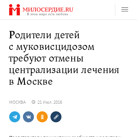
Перейти
к
содержанию
Родители детей
с муковисцидозом
требуют отмены
централизации лечения
в Москве
МОСКВА
21 Июл. 2016