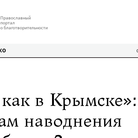
Православный
портал
о благотворительности
КО
 как в Крымске»:
ам наводнения