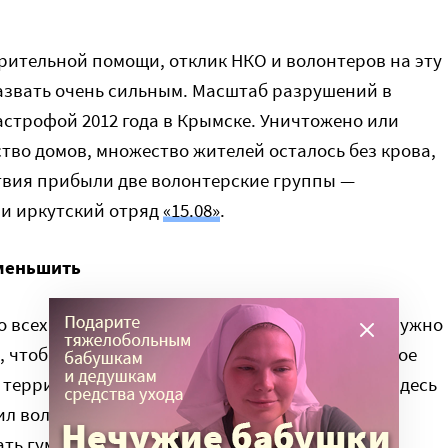
рительной помощи, отклик НКО и волонтеров на эту
звать очень сильным. Масштаб разрушений в
астрофой 2012 года в Крымске. Уничтожено или
тво домов, множество жителей осталось без крова,
ствия прибыли две волонтерские группы —
, и иркутский отряд
«15.08»
.
уменьшить
 всех учреждениях очень большие очереди — нужно
, чтобы получить компенсацию, единовременное
 территории во время ЧС. И мы подумали, что здесь
ил волонтеров, они могут не только разбирать
ать гумпомощь.