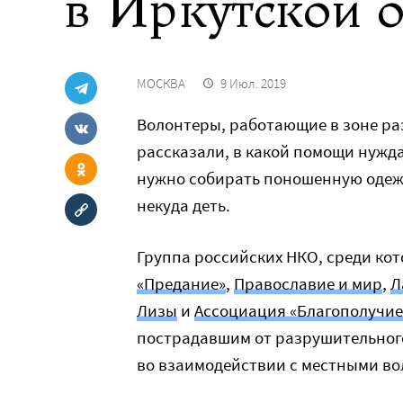
в Иркутской о
МОСКВА
9 Июл. 2019
Волонтеры, работающие в зоне ра
рассказали, в какой помощи нужда
нужно собирать поношенную одежд
некуда деть.
Группа российских НКО, среди ко
«Предание»
,
Православие и мир
,
Л
Лизы
и
Ассоциация «Благополучи
пострадавшим от разрушительного
во взаимодействии с местными во