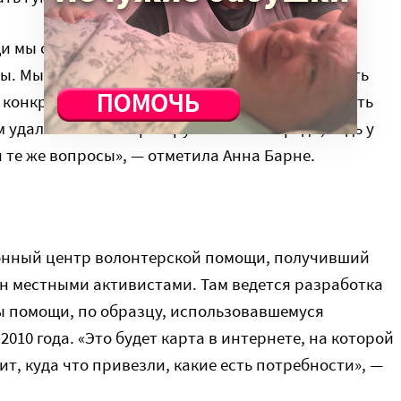
 мы собрали группу, что очень важно — в
ы. Мы подготовили алгоритм, что должен делать
конкретном месте, в Тулуне, как ему действовать
 удалось немного разгрузить эти очереди, ведь у
 те же вопросы», — отметила Анна Барне.
ионный центр волонтерской помощи, получивший
ан местными активистами. Там ведется разработка
 помощи, по образцу, использовавшемуся
010 года. «Это будет карта в интернете, на которой
дит, куда что привезли, какие есть потребности», —