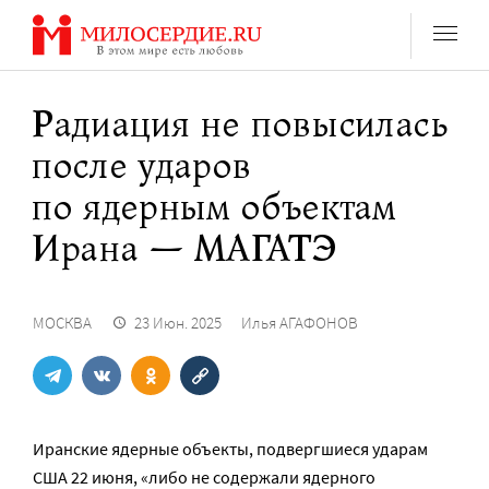
Перейти
к
содержанию
Радиация не повысилась
после ударов
по ядерным объектам
Ирана — МАГАТЭ
МОСКВА
23 Июн. 2025
Илья АГАФОНОВ
Иранские ядерные объекты, подвергшиеся ударам
США 22 июня, «либо не содержали ядерного