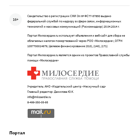
Свидетельство о регистрации СМИ Эл № ФС77-57850 выдано
16+
федеральной службой по надзору в сфере связи, информационных
технологий и массовых коммуникаций (Роскомнадзор) 25.04.2014 г.
Портал Милосердие.ru использует объявления и веб-сайт для сбора не
облагаемых налогом пожертвований через РОО «Милосердие», ОГРН
1057700014679, Целевое финансирование (010), (140), (171)
Портал Милосердие.ru является одним из проектов Православной службы
помощи «Милосердие»
Учредитель: АНО «Издательский центр «Нескучный сад»
Главный редактор: Данилова Ю.К.
info@miloserdie.ru
8-499-350-05-95
Портал