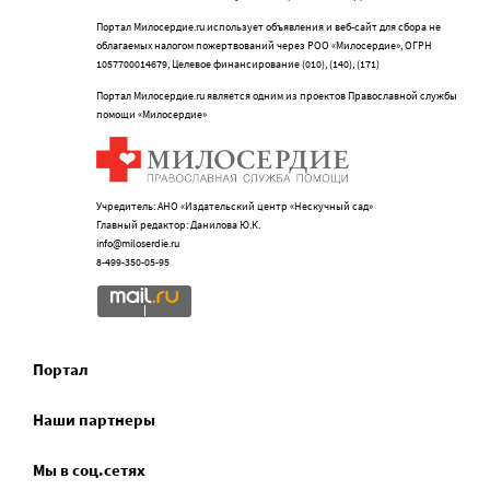
Портал Милосердие.ru использует объявления и веб-сайт для сбора не
облагаемых налогом пожертвований через РОО «Милосердие», ОГРН
1057700014679, Целевое финансирование (010), (140), (171)
Портал Милосердие.ru является одним из проектов Православной службы
помощи «Милосердие»
Учредитель: АНО «Издательский центр «Нескучный сад»
Главный редактор: Данилова Ю.К.
info@miloserdie.ru
8-499-350-05-95
Портал
Наши партнеры
Мы в соц.сетях