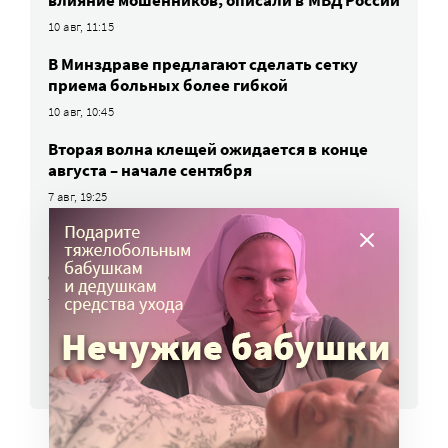
влияние мошенников, описали в МВД России
10 авг, 11:15
В Минздраве предлагают сделать сетку
приема больных более гибкой
10 авг, 10:45
Вторая волна клещей ожидается в конце
августа – начале сентября
7 авг, 19:25
Родных, которые могут взять ребенка
из проблемной семьи, предлагают искать
с полицией
7 авг, 17:06
ВСЕ НОВОСТИ