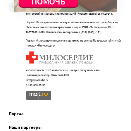
Свидетельство о регистрации СМИ Эл № ФС77-57850 выдано
16+
федеральной службой по надзору в сфере связи, информационных
технологий и массовых коммуникаций (Роскомнадзор) 25.04.2014 г.
Портал Милосердие.ru использует объявления и веб-сайт для сбора не
облагаемых налогом пожертвований через РОО «Милосердие», ОГРН
1057700014679, Целевое финансирование (010), (140), (171)
Портал Милосердие.ru является одним из проектов Православной службы
помощи «Милосердие»
Учредитель: АНО «Издательский центр «Нескучный сад»
Главный редактор: Данилова Ю.К.
info@miloserdie.ru
8-499-350-05-95
Портал
Наши партнеры