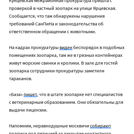
Кунцевская межрайонная прокуратура пришла с
проверкой в частный зоопарк на улице Ярцевская.
Сообщается, что там обнаружены нарушения
требований СанПиНа и законодательства об
ответственном обращении с животными.
На кадрах прокуратуры
виден
беспорядок в подобных
помещениях зоопарка, там же в грязных контейнерах
живут морские свинки и кролики. В зале для гостей
зоопарка сотрудники прокуратуры заметили
тараканов.
«База»
пишет
, что в штате зоопарке нет специалистов
с ветеринарным образованием. Они обязательны для
выдачи лицензии.
Напомним, неравнодушные москвичи
собирают
подписи
под петицией за закрытие контактного