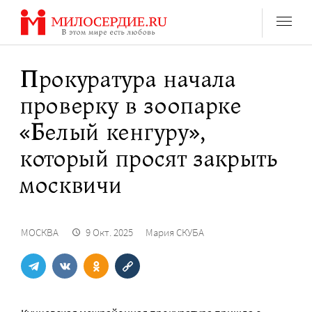
Перейти
к
содержанию
Прокуратура начала
проверку в зоопарке
«Белый кенгуру»,
который просят закрыть
москвичи
МОСКВА
9 Окт. 2025
Мария СКУБА