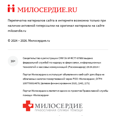
Перепечатка материалов сайта в интернете возможна только при
наличии активной гиперссылки на оригинал материала на сайте
miloserdie.ru
© 2024 – 2026. Милосердие.ru
Свидетельство о регистрации СМИ Эл № ФС77-57850 выдано
16+
федеральной службой по надзору в сфере связи, информационных
технологий и массовых коммуникаций (Роскомнадзор) 25.04.2014 г.
Портал Милосердие.ru использует объявления и веб-сайт для сбора не
облагаемых налогом пожертвований через РОО «Милосердие», ОГРН
1057700014679, Целевое финансирование (010), (140), (171)
Портал Милосердие.ru является одним из проектов Православной службы
помощи «Милосердие»