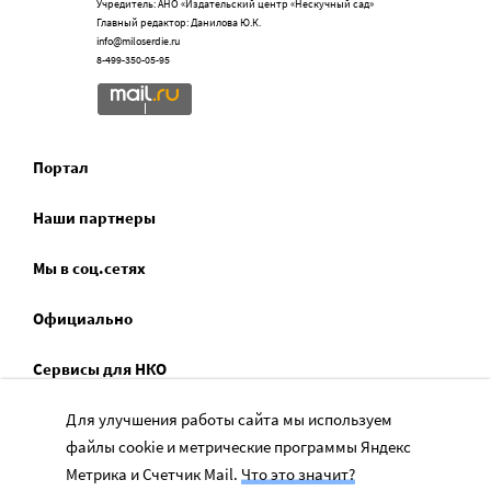
Учредитель: АНО «Издательский центр «Нескучный сад»
Главный редактор: Данилова Ю.К.
info@miloserdie.ru
8-499-350-05-95
Портал
Наши партнеры
Мы в соц.сетях
Официально
Сервисы для НКО
Спецпроекты
Для улучшения работы сайта мы используем
файлы cookie и метрические программы Яндекс
Социальное служение
Метрика и Счетчик Mail.
Что это значит?