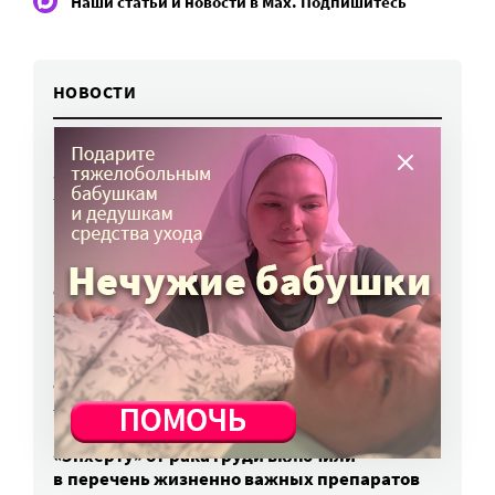
Наши статьи и новости в Max. Подпишитесь
НОВОСТИ
Вторая волна клещей ожидается в конце
августа — начале сентября
7 авг, 19:25
Родных, которые могут взять ребенка
из проблемной семьи, предлагают искать
с полицией
7 авг, 17:06
Родителей детей-инвалидов просят пройти
опрос о трудоустройстве
7 авг, 15:34
«Энхерту» от рака груди включили
в перечень жизненно важных препаратов