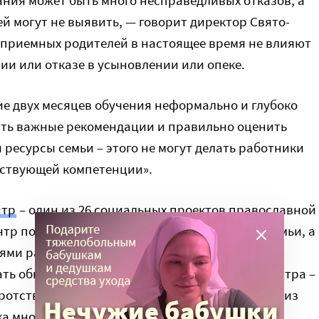
ания может быть много несправедливых отказов, а
 могут не выявить, — говорит директор Свято-
приемных родителей в настоящее время не влияют
ии или отказе в усыновлении или опеке.
ние двух месяцев обучения неформально и глубоко
ать важные рекомендации и правильно оценить
 ресурсы семьи – этого не могут делать работники
етствующей компетенции».
нтр
– один из 26 социальных проектов православной
тр поддерживает кризисные, многодетные семьи, а
тями развития и принимает детей, которые по
ть обычный детский сад. Основная задача центра –
ротства, социализация и реабилитация детей из
ка многодетных родителей.