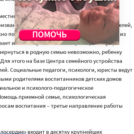
местный проект Марфо-Мариинской обители и
изван помочь ребенку, оставшемуся без родителей,
ужно помочь кровным родителям ребенка выйти из
вает им всестороннюю помощь: социальную,
 вернуться в родную семью невозможно, ребенку
Для этого на базе Центра семейного устройства
ей. Социальные педагоги, психологи, юристы ведут
ными родителями воспитанников детских домов
иальное и психолого-педагогическое
Помощь приемной семье, психологическая
росам воспитания – третье направление работы
лосердие»
входит в десятку крупнейших