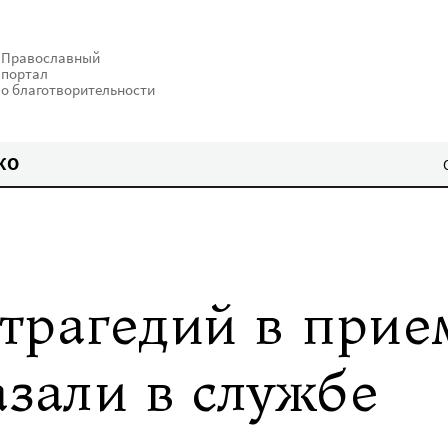
Православный
портал
о благотворительности
КО
 трагедий в при
азали в службе