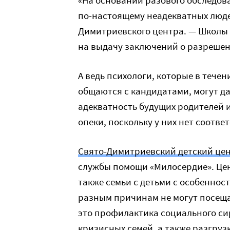
«На основании разового обследов
по-настоящему неадекватных людей
Димитриевского центра. — Школы 
на выдачу заключений о разрешен
А ведь психологи, которые в тече
общаются с кандидатами, могут д
адекватность будущих родителей и
опеки, поскольку у них нет соотв
Свято-Димитриевский детский це
службы помощи «Милосердие». Цен
также семьи с детьми с особеннос
разным причинам не могут посеща
это профилактика социального си
кризисных семей, а также разгруз