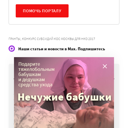
ПОМОЧЬ ПОРТАЛУ
,
ГРАНТЫ
КОНКУРС СУБСИДИЙ КОС МОСКВЫ ДЛЯ НКО 2017
Наши статьи и новости в Max. Подпишитесь
НОВОСТИ
Вторая волна клещей ожидается в конце
августа — начале сентября
7 авг, 19:25
Родных, которые могут взять ребенка
из проблемной семьи, предлагают искать
с полицией