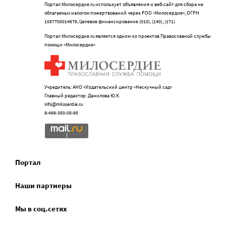
Портал Милосердие.ru использует объявления и веб-сайт для сбора не
облагаемых налогом пожертвований через РОО «Милосердие», ОГРН
1057700014679, Целевое финансирование (010), (140), (171)
Портал Милосердие.ru является одним из проектов Православной службы
помощи «Милосердие»
Учредитель: АНО «Издательский центр «Нескучный сад»
Главный редактор: Данилова Ю.К.
info@miloserdie.ru
8-499-350-05-95
Портал
Наши партнеры
Мы в соц.сетях